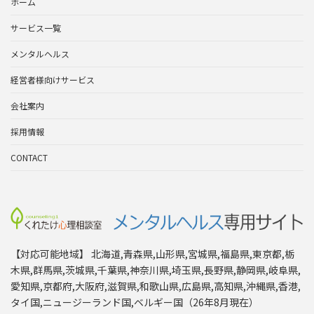
ホーム
サービス一覧
メンタルヘルス
経営者様向けサービス
会社案内
採用情報
CONTACT
【対応可能地域】 北海道,青森県,山形県,宮城県,福島県,東京都,栃
木県,群馬県,茨城県,千葉県,神奈川県,埼玉県,長野県,静岡県,岐阜県,
愛知県,京都府,大阪府,滋賀県,和歌山県,広島県,高知県,沖縄県,香港,
タイ国,ニュージーランド国,ベルギー国（26年8月現在）